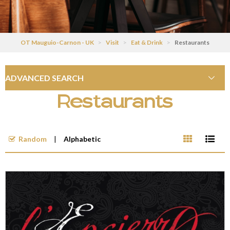
OT Mauguio-Carnon - UK
>
Visit
>
Eat & Drink
>
Restaurants
ADVANCED SEARCH
Restaurants
Random
Alphabetic