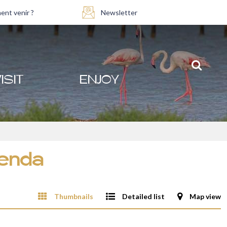
nt venir ?
Newsletter
ISIT
ENJOY
genda
Thumbnails
Detailed list
Map view