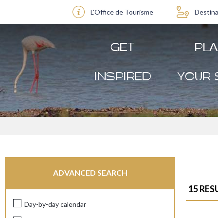
L'Office de Tourisme
Destina
GET
PL
INSPIRED
YOUR 
ADVANCED SEARCH
15
RES
Day-by-day calendar