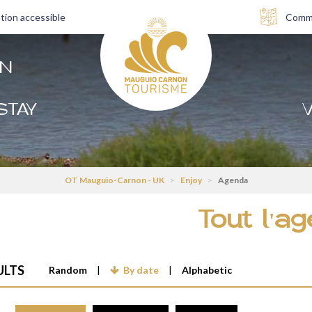
tion accessible
Comme
AN
STAY
V
OT Mauguio-Carnon - UK
>
Enjoy
>
Agenda
Tout l'a
ULTS
Random
By date
Alphabetic