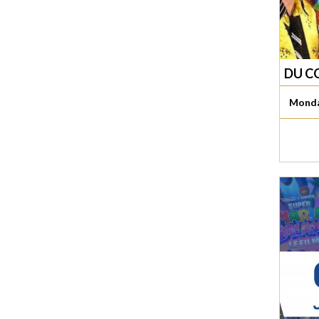
DU CO
Monda