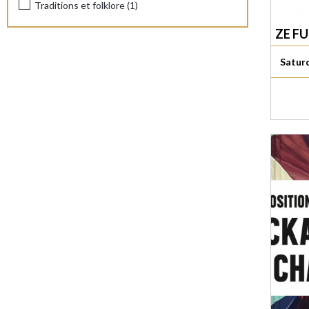
Traditions et folklore
(
1
)
ZE F
Satur