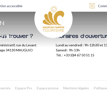
tion accessible
Comme
AN
us trouver ?
Horaires d'ouvertu
STAY
V
inistratif, rue du Levant
Lundi au vendredi : 9h-12h30 et 
lage 34130 MAUGUIO
Samedi : 9h-13h
Tél. : +33 (0)4 67 50 51 15
éservés
Espace Pro
Espace presse
Mentions légales
Politique