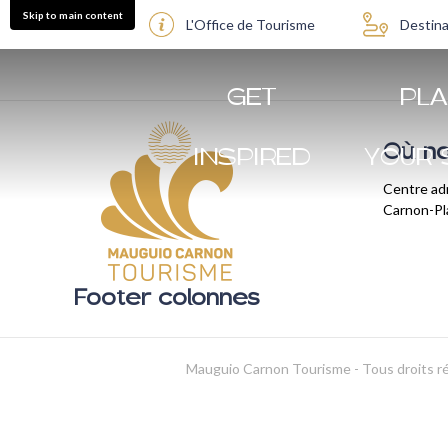
Skip to main content
L'Office de Tourisme
Destina
GET
PL
Où no
INSPIRED
YOUR 
Centre adm
Carnon-P
Footer colonnes
Mauguio Carnon Tourisme - Tous droits r