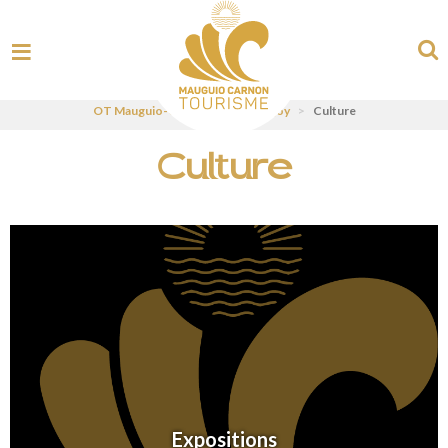
OT Mauguio-Carnon - UK
>
Enjoy
>
Culture
Culture
Expositions