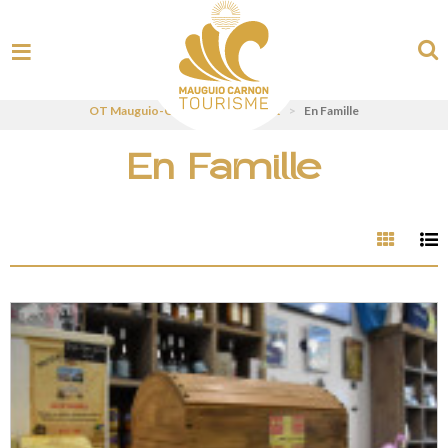
OT Mauguio-Carnon - UK
>
Visit
>
En Famille
En Famille