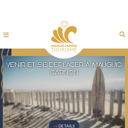
WE ALSO SUGGEST...
VENIR ET SE DÉPLACER À MAUGUIO
CARNON
DETAILS