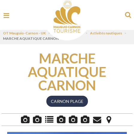
OT Mauguio-Carnon - UK
>
Visit
>
Pratiquer
>
Activités nautiques
>
MARCHE AQUATIQUE CARNON
MARCHE
AQUATIQUE
CARNON
CARNON PLAGE