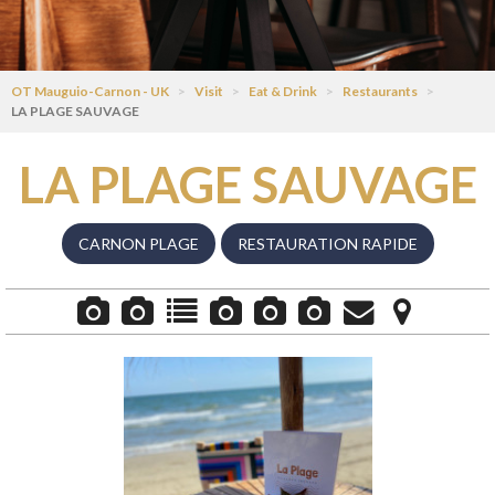
OT Mauguio-Carnon - UK
>
Visit
>
Eat & Drink
>
Restaurants
>
LA PLAGE SAUVAGE
LA PLAGE SAUVAGE
CARNON PLAGE
RESTAURATION RAPIDE